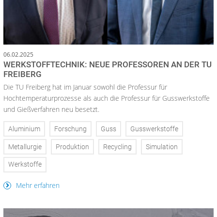
06.02.2025
WERKSTOFFTECHNIK: NEUE PROFESSOREN AN DER TU
FREIBERG
Die TU Freiberg hat im Januar sowohl die Professur für
Hochtemperaturprozesse als auch die Professur für Gusswerkstoffe
und Gießverfahren neu besetzt.
Aluminium
Forschung
Guss
Gusswerkstoffe
Metallurgie
Produktion
Recycling
Simulation
Werkstoffe
Mehr erfahren