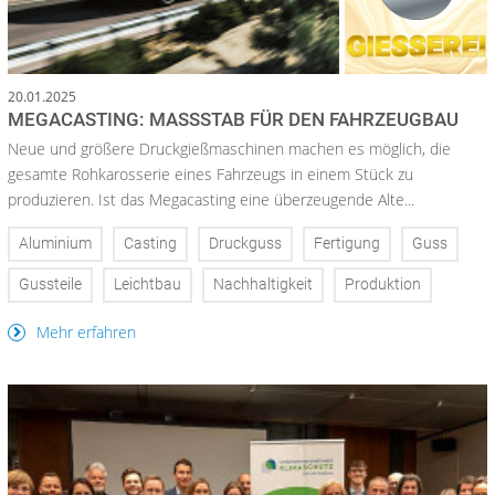
20.01.2025
MEGACASTING: MASSSTAB FÜR DEN FAHRZEUGBAU
Neue und größere Druckgießmaschinen machen es möglich, die
gesamte Rohkarosserie eines Fahrzeugs in einem Stück zu
produzieren. Ist das Megacasting eine überzeugende Alte...
Aluminium
Casting
Druckguss
Fertigung
Guss
Gussteile
Leichtbau
Nachhaltigkeit
Produktion
Mehr erfahren