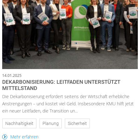
14.01.2025
DEKARBONISIERUNG: LEITFADEN UNTERSTÜTZT
MITTELSTAND
Die Dekarbonisierung erfordert seitens der Wirtschaft erhebliche
Anstrengungen – und kostet viel Geld. Insbesondere KMU hilft jetzt
ein neuer Leitfaden, die Transition un...
Nachhaltigkeit
Planung
Sicherheit
Mehr erfahren