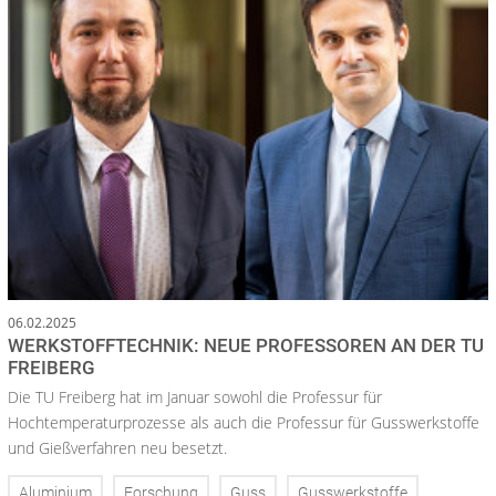
06.02.2025
WERKSTOFFTECHNIK: NEUE PROFESSOREN AN DER TU
FREIBERG
Die TU Freiberg hat im Januar sowohl die Professur für
Hochtemperaturprozesse als auch die Professur für Gusswerkstoffe
und Gießverfahren neu besetzt.
Aluminium
Forschung
Guss
Gusswerkstoffe