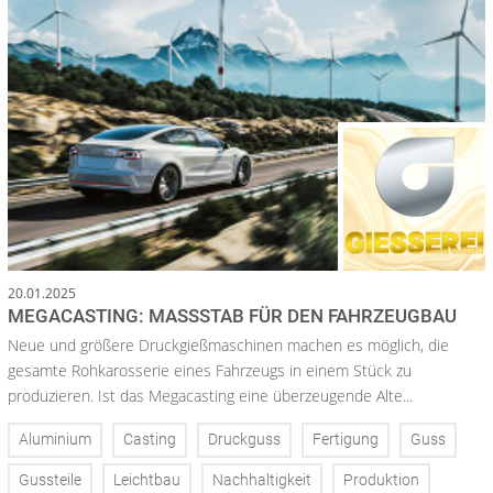
20.01.2025
MEGACASTING: MASSSTAB FÜR DEN FAHRZEUGBAU
Neue und größere Druckgießmaschinen machen es möglich, die
gesamte Rohkarosserie eines Fahrzeugs in einem Stück zu
produzieren. Ist das Megacasting eine überzeugende Alte...
Aluminium
Casting
Druckguss
Fertigung
Guss
Gussteile
Leichtbau
Nachhaltigkeit
Produktion