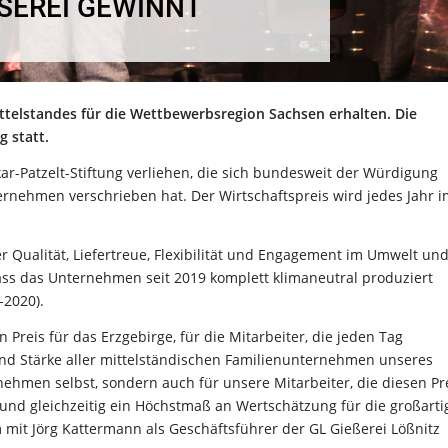
EREI GEWINNT M
ittelstandes für die Wettbewerbsregion Sachsen erhalten. Die
 statt.
ar-Patzelt-Stiftung verliehen, die sich bundesweit der Würdigung
rnehmen verschrieben hat. Der Wirtschaftspreis wird jedes Jahr i
 Qualität, Liefertreue, Flexibilität und Engagement im Umwelt un
ss das Unternehmen seit 2019 komplett klimaneutral produziert
-2020).
ein Preis für das Erzgebirge, für die Mitarbeiter, die jeden Tag
 und Stärke aller mittelständischen Familienunternehmen unseres
rnehmen selbst, sondern auch für unsere Mitarbeiter, die diesen Pr
 und gleichzeitig ein Höchstmaß an Wertschätzung für die großarti
 mit Jörg Kattermann als Geschäftsführer der GL Gießerei Lößnitz