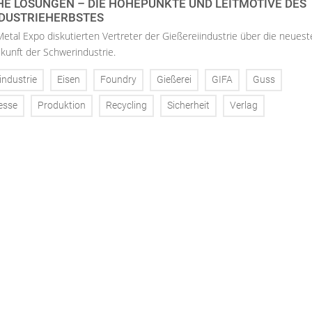
 LÖSUNGEN – DIE HÖHEPUNKTE UND LEITMOTIVE DES T
DUSTRIEHERBSTES
Metal Expo diskutierten Vertreter der Gießereiindustrie über die neues
kunft der Schwerindustrie.
industrie
Eisen
Foundry
Gießerei
GIFA
Guss
esse
Produktion
Recycling
Sicherheit
Verlag