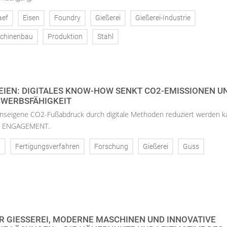
aef
Eisen
Foundry
Gießerei
Gießerei-Industrie
chinenbau
Produktion
Stahl
IEN: DIGITALES KNOW-HOW SENKT CO2-EMISSIONEN UND
ERBSFÄHIGKEIT
seigene CO2-Fußabdruck durch digitale Methoden reduziert werden k
ekt ENGAGEMENT.
g
Fertigungsverfahren
Forschung
Gießerei
Guss
R GIESSEREI, MODERNE MASCHINEN UND INNOVATIVE T