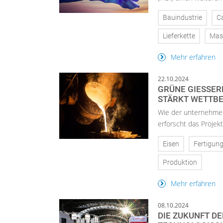
Bauindustrie
C
Lieferkette
Mas
Mehr erfahren
22.10.2024
GRÜNE GIESSERE
TÄRKT WETTBEW
Wie der unternehmen
erforscht das Proj
Eisen
Fertigun
Produktion
Mehr erfahren
08.10.2024
DIE ZUKUNFT DE