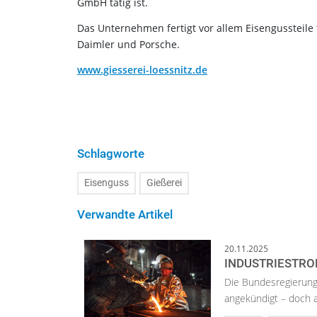
GmbH tätig ist.
Das Unternehmen fertigt vor allem Eisengussteil
Daimler und Porsche.
www.giesserei-loessnitz.de
Schlagworte
Eisenguss
Gießerei
Verwandte Artikel
20.11.2025
INDUSTRIESTRO
Die Bundesregierung
angekündigt – doch au