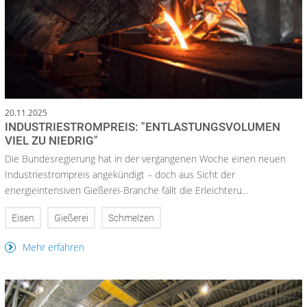
20.11.2025
INDUSTRIESTROMPREIS: "ENTLASTUNGSVOLUMEN
VIEL ZU NIEDRIG"
Die Bundesregierung hat in der vergangenen Woche einen neuen
Industriestrompreis angekündigt – doch aus Sicht der
energieintensiven Gießerei-Branche fällt die Erleichteru...
Eisen
Gießerei
Schmelzen
Mehr erfahren