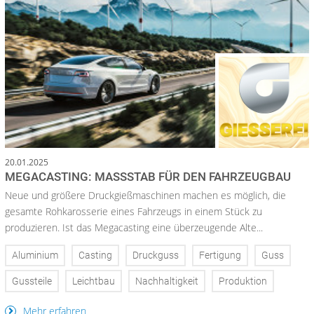
20.01.2025
MEGACASTING: MASSSTAB FÜR DEN FAHRZEUGBAU
Neue und größere Druckgießmaschinen machen es möglich, die
gesamte Rohkarosserie eines Fahrzeugs in einem Stück zu
produzieren. Ist das Megacasting eine überzeugende Alte...
Aluminium
Casting
Druckguss
Fertigung
Guss
Gussteile
Leichtbau
Nachhaltigkeit
Produktion
Mehr erfahren