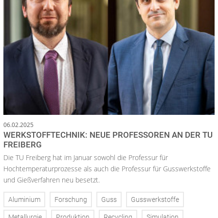
06.02.2025
WERKSTOFFTECHNIK: NEUE PROFESSOREN AN DER TU
FREIBERG
Die TU Freiberg hat im Januar sowohl die Professur für
Hochtemperaturprozesse als auch die Professur für Gusswerkstoffe
und Gießverfahren neu besetzt.
Aluminium
Forschung
Guss
Gusswerkstoffe
Metallurgie
Produktion
Recycling
Simulation