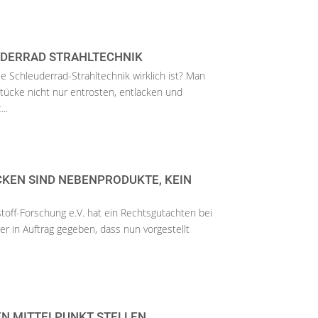
UDERRAD STRAHLTECHNIK
die Schleuderrad-Strahltechnik wirklich ist? Man
ücke nicht nur entrosten, entlacken und
..
KEN SIND NEBENPRODUKTE, KEIN
stoff-Forschung e.V. hat ein Rechtsgutachten bei
r in Auftrag gegeben, dass nun vorgestellt
EN MITTELPUNKT STELLEN