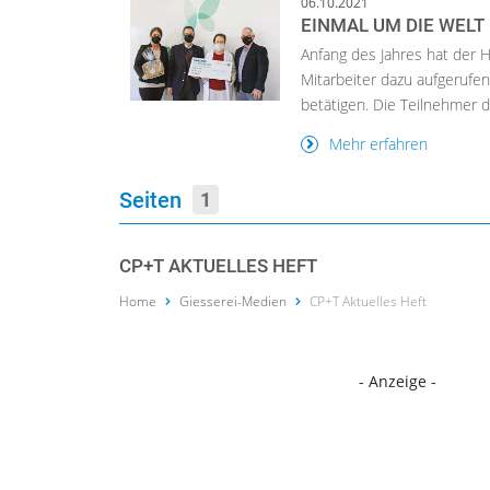
06.10.2021
EINMAL UM DIE WELT
Anfang des Jahres hat der H
Mitarbeiter dazu aufgerufen
betätigen. Die Teilnehmer d.
Mehr erfahren
Seiten
1
CP+T AKTUELLES HEFT
Home
Giesserei-Medien
CP+T Aktuelles Heft
- Anzeige -