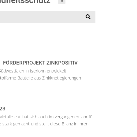
ndheitsschutz“
9
 - FÖRDERPROJEKT ZINKPOSITIV
dwestfalen in Iserlohn entwickelt
stoffarme Bauteile aus Zinkknetlegierungen
23
Metalle e.V. hat sich auch im vergangenen Jahr für
stark gemacht und stellt diese Bilanz in ihren