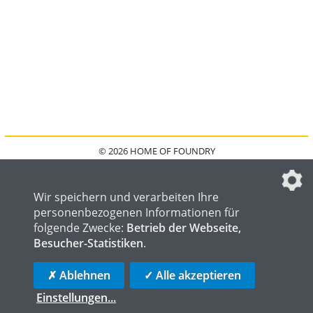
© 2026 HOME OF FOUNDRY
HOME
FAQ
KONTAKT
IMPRESSUM
DATENSCHUTZ
DATENSCHUTZEINSTELLUNGEN
Wir speichern und verarbeiten Ihre
personenbezogenen Informationen für
folgende Zwecke:
Betrieb der Webseite,
Besucher-Statistiken
.
HOME OF WELDING
HOME OF STEEL
HOME OF LOGISTICS
✗ Ablehnen
✓ Alle akzeptieren
Einstellungen
...
die profilschmiede - Internetagentur