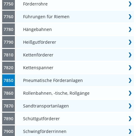
7750
Förderrohre
7760
Führungen für Riemen
7780
Hängebahnen
7790
Heißgutförderer
7810
Kettenförderer
7820
Kettenspanner
7850
Pneumatische Förderanlagen
7860
Rollenbahnen, -tische, Rollgänge
7870
Sandtransportanlagen
7890
Schüttgutförderer
7900
Schwingförderrinnen