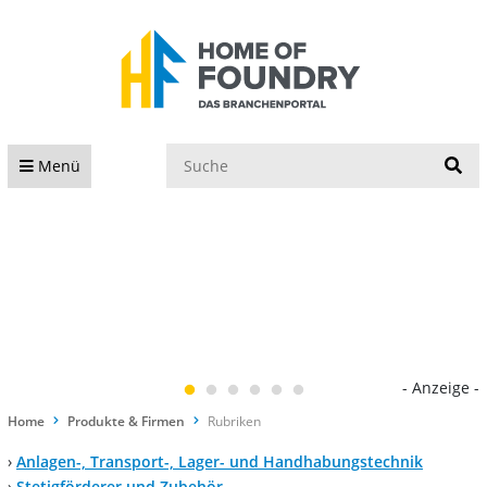
S
Menü
- Anzeige -
Home
Produkte & Firmen
Rubriken
›
Anlagen-, Transport-, Lager- und Handhabungstechnik
›
Stetigförderer und Zubehör