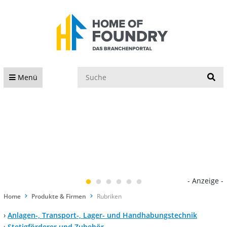
S
Menü
- Anzeige -
Home
Produkte & Firmen
Rubriken
›
Anlagen-, Transport-, Lager- und Handhabungstechnik
›
Stetigförderer und Zubehör