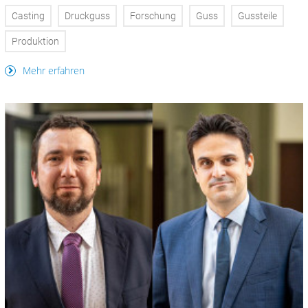
Casting
Druckguss
Forschung
Guss
Gussteile
Produktion
Mehr erfahren