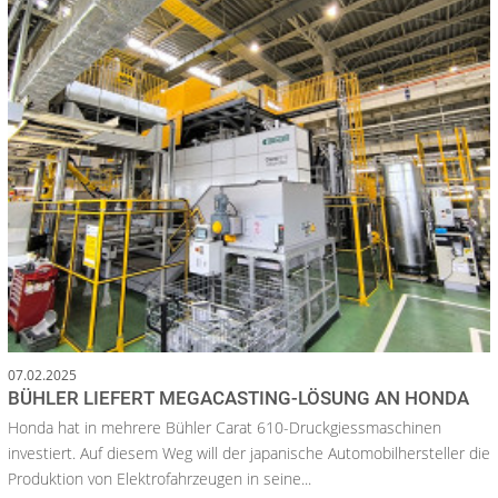
07.02.2025
BÜHLER LIEFERT MEGACASTING-LÖSUNG AN HONDA
Honda hat in mehrere Bühler Carat 610-Druckgiessmaschinen
investiert. Auf diesem Weg will der japanische Automobilhersteller die
Produktion von Elektrofahrzeugen in seine...