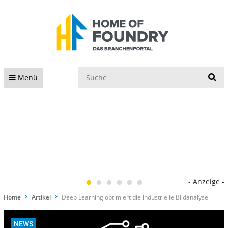
S
Menü
- Anzeige -
Home
Artikel
Deep Learning optimiert die industrielle Bildanalyse
NEWS