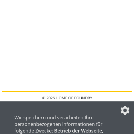
© 2026 HOME OF FOUNDRY
HOME
FAQ
KONTAKT
IMPRESSUM
DATENSCHUTZ
DATENSCHUTZEINSTELLUNGEN
Wir speichern und verarbeiten Ihre
personenbezogenen Informationen für
folgende Zwecke:
Betrieb der Webseite,