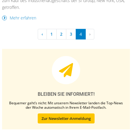
zum Kauf des Industrieharzgeschäfts der SI Group, New York, USA,
getroffen.
Mehr erfahren
‹
1
2
3
4
›
BLEIBEN SIE INFORMIERT!
Bequemer geht’s nicht: Mit unserem Newsletter landen die Top-News
der Woche automatisch in Ihrem E-Mail-Postfach.
Zur Newsletter-Anmeldung