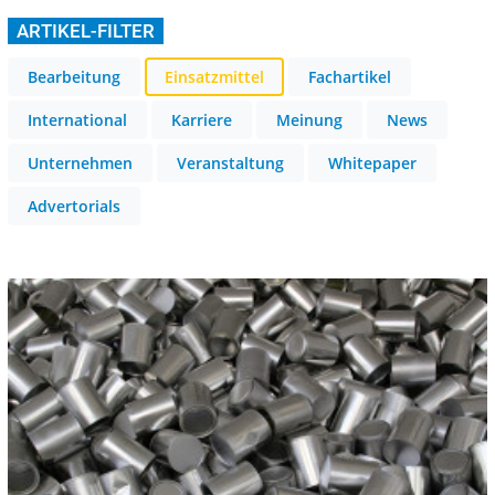
ARTIKEL-FILTER
Bearbeitung
Einsatzmittel
Fachartikel
International
Karriere
Meinung
News
Unternehmen
Veranstaltung
Whitepaper
Advertorials