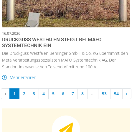
16.07.2026
DRUCKGUSS WESTFALEN STEIGT BEI MAFO
SYSTEMTECHNIK EIN
Die Druckguss Westfalen Behringer GmbH & Co. KG übernimmt den
Metallverarbeitungsspezialisten MAFO Systemtechnik AG. Der
Standort im bayerischen Teisendorf mit rund 100 A...
Mehr erfahren
‹
1
2
3
4
5
6
7
8
...
53
54
›