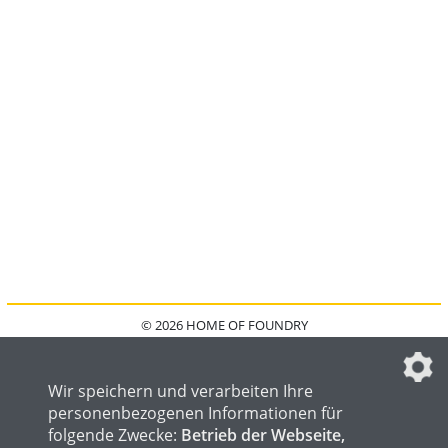
© 2026 HOME OF FOUNDRY
HOME
FAQ
KONTAKT
IMPRESSUM
DATENSCHUTZ
DATENSCHUTZEINSTELLUNGEN
Wir speichern und verarbeiten Ihre
personenbezogenen Informationen für
folgende Zwecke:
Betrieb der Webseite,