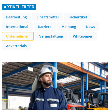
ARTIKEL-FILTER
Bearbeitung
Einsatzmittel
Fachartikel
International
Karriere
Meinung
News
Unternehmen
Veranstaltung
Whitepaper
Advertorials