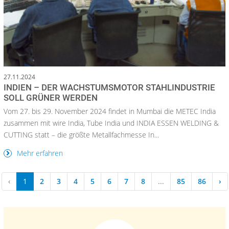
27.11.2024
INDIEN – DER WACHSTUMSMOTOR STAHLINDUSTRIE
SOLL GRÜNER WERDEN
Vom 27. bis 29. November 2024 findet in Mumbai die METEC India
zusammen mit wire India, Tube India und INDIA ESSEN WELDING &
CUTTING statt – die größte Metallfachmesse In...
Mehr erfahren
‹
1
2
3
4
5
6
7
8
...
85
86
›