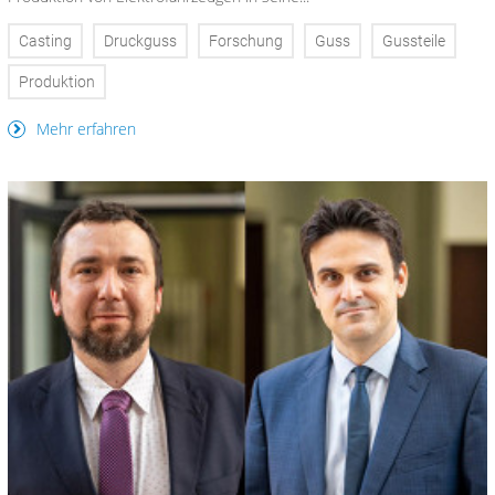
Casting
Druckguss
Forschung
Guss
Gussteile
Produktion
Mehr erfahren