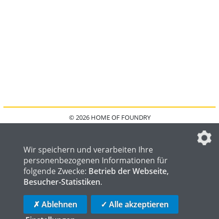
© 2026 HOME OF FOUNDRY
HOME
FAQ
KONTAKT
IMPRESSUM
DATENSCHUTZ
DATENSCHUTZEINSTELLUNGEN
Wir speichern und verarbeiten Ihre
personenbezogenen Informationen für
folgende Zwecke:
Betrieb der Webseite,
Besucher-Statistiken
.
HOME OF WELDING
HOME OF STEEL
HOME OF LOGISTICS
✗ Ablehnen
✓ Alle akzeptieren