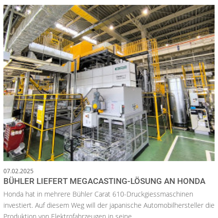
07.02.2025
BÜHLER LIEFERT MEGACASTING-LÖSUNG AN HONDA
Honda hat in mehrere Bühler Carat 610-Druckgiessmaschinen
investiert. Auf diesem Weg will der japanische Automobilhersteller die
Produktion von Elektrofahrzeugen in seine...