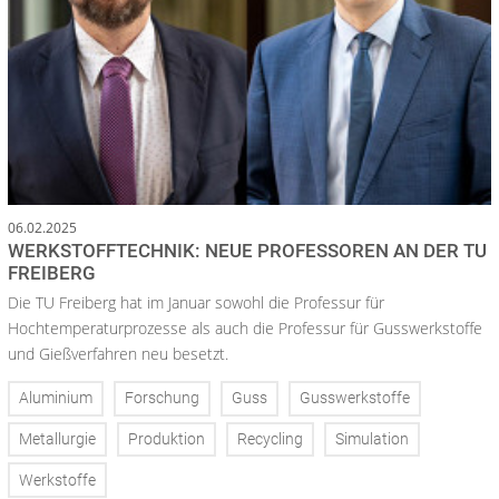
06.02.2025
WERKSTOFFTECHNIK: NEUE PROFESSOREN AN DER TU
FREIBERG
Die TU Freiberg hat im Januar sowohl die Professur für
Hochtemperaturprozesse als auch die Professur für Gusswerkstoffe
und Gießverfahren neu besetzt.
Aluminium
Forschung
Guss
Gusswerkstoffe
Metallurgie
Produktion
Recycling
Simulation
Werkstoffe