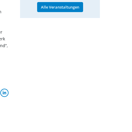
Alle Veranstaltungen
n
er
erk
nd“,