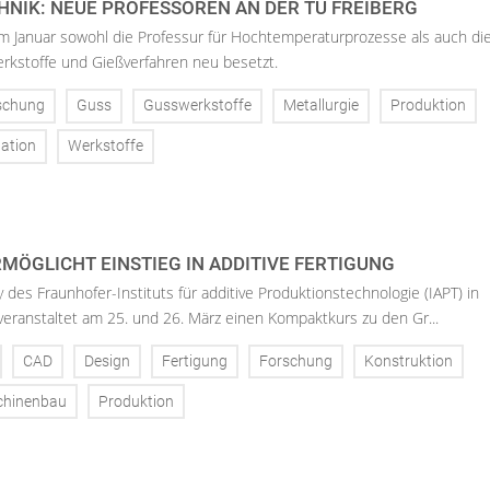
NIK: NEUE PROFESSOREN AN DER TU FREIBERG
im Januar sowohl die Professur für Hochtemperaturprozesse als auch di
rkstoffe und Gießverfahren neu besetzt.
schung
Guss
Gusswerkstoffe
Metallurgie
Produktion
ation
Werkstoffe
MÖGLICHT EINSTIEG IN ADDITIVE FERTIGUNG
 des Fraunhofer-Instituts für additive Produktionstechnologie (IAPT) in
eranstaltet am 25. und 26. März einen Kompaktkurs zu den Gr...
CAD
Design
Fertigung
Forschung
Konstruktion
hinenbau
Produktion