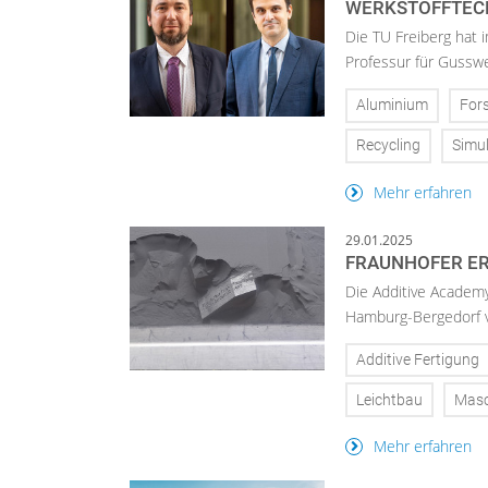
WERKSTOFFTECH
Die TU Freiberg hat 
Professur für Gusswe
Aluminium
For
Recycling
Simul
Mehr erfahren
29.01.2025
FRAUNHOFER ER
Die Additive Academy
Hamburg-Bergedorf v
Additive Fertigung
Leichtbau
Masc
Mehr erfahren