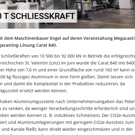
 T SCHLIESSKRAFT
mit dem Maschinenbauer Engel auf deren Veranstaltung Megacast
gacasting-Lösung Carat 840.
Schließkräften von 10 500 bis 92 000 kN in Betrieb die erfolgreich
eichischen St. Valentin (Linz) im Juni wurde die Carat 840 mit 8400
einer Höhe von 7,6 m und einer Grundfläche von rund 160 m² kann si
200 kg flüssiges Aluminium in eine Form gießen. Damit lassen sich
len und damit die Komplexität in der Produktion reduzieren, da
ckgussteil ersetzt werden können.
 haben Aluminiumgussteile nach Unternehmensangaben das Potenz
 zu senken, da weniger Verarbeitungsschritte erforderlich sind u
eben werden können (z. B. induktives Schmelzen). Der CO2e-Ausst
nimiert und Aluminiumlegierungen mit geringem CO2e-Ausstoss zum
und Kanäle fließt, kann direkt wieder eingeschmolzen und in der