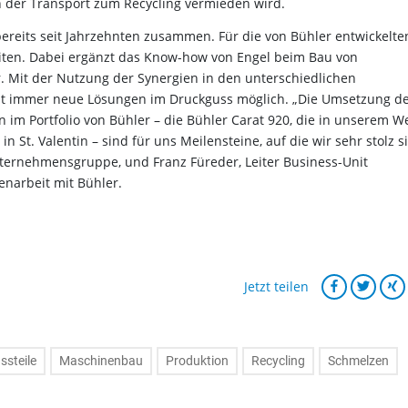
 der Transport zum Recycling vermieden wird.
ereits seit Jahrzehnten zusammen. Für die von Bühler entwickelte
iten. Dabei ergänzt das Know-how von Engel beim Bau von
. Mit der Nutzung der Synergien in den unterschiedlichen
 immer neue Lösungen im Druckguss möglich. „Die Umsetzung d
n im Portfolio von Bühler – die Bühler Carat 920, die in unserem W
n St. Valentin – sind für uns Meilensteine, auf die wir sehr stolz si
nternehmensgruppe, und Franz Füreder, Leiter Business-Unit
narbeit mit Bühler.
Jetzt teilen
ssteile
Maschinenbau
Produktion
Recycling
Schmelzen