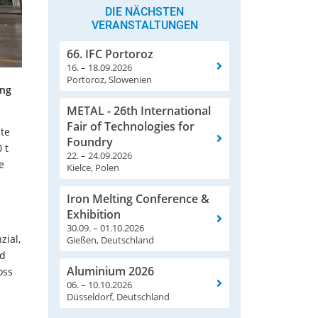
DIE NÄCHSTEN
VERANSTALTUNGEN
66. IFC Portoroz
16. – 18.09.2026
Portoroz, Slowenien
ing
METAL - 26th International
Fair of Technologies for
ste
Foundry
 t
22. – 24.09.2026
e
Kielce, Polen
Iron Melting Conference &
Exhibition
30.09. – 01.10.2026
ial,
Gießen, Deutschland
nd
Aluminium 2026
oss
06. – 10.10.2026
Düsseldorf, Deutschland