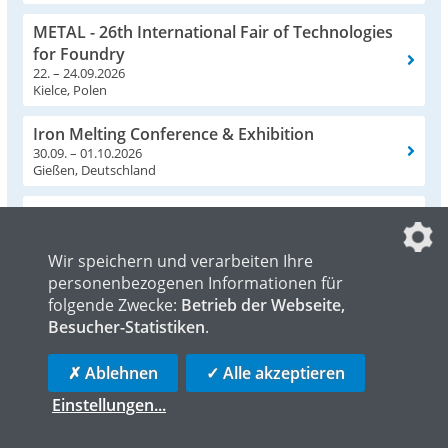
METAL - 26th International Fair of Technologies
for Foundry
22. – 24.09.2026
Kielce, Polen
Iron Melting Conference & Exhibition
30.09. – 01.10.2026
Gießen, Deutschland
Aluminium 2026
06. – 10.10.2026
Düsseldorf, Deutschland
Wir speichern und verarbeiten Ihre
personenbezogenen Informationen für
folgende Zwecke:
Betrieb der Webseite,
Alle Veranstaltungen
Besucher-Statistiken
.
✗ Ablehnen
✓ Alle akzeptieren
- Anzeige -
Einstellungen
...