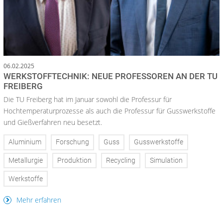
06.02.2025
WERKSTOFFTECHNIK: NEUE PROFESSOREN AN DER TU
FREIBERG
Die TU Freiberg hat im Januar sowohl die Professur für
Hochtemperaturprozesse als auch die Professur für Gusswerkstoffe
und Gießverfahren neu besetzt.
Aluminium
Forschung
Guss
Gusswerkstoffe
Metallurgie
Produktion
Recycling
Simulation
Werkstoffe
Mehr erfahren