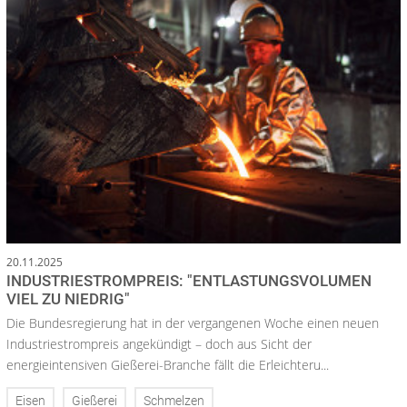
20.11.2025
INDUSTRIESTROMPREIS: "ENTLASTUNGSVOLUMEN
VIEL ZU NIEDRIG"
Die Bundesregierung hat in der vergangenen Woche einen neuen
Industriestrompreis angekündigt – doch aus Sicht der
energieintensiven Gießerei-Branche fällt die Erleichteru...
Eisen
Gießerei
Schmelzen