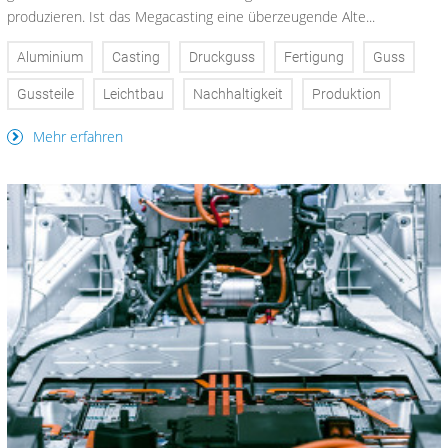
produzieren. Ist das Megacasting eine überzeugende Alte...
Aluminium
Casting
Druckguss
Fertigung
Guss
Gussteile
Leichtbau
Nachhaltigkeit
Produktion
Mehr erfahren