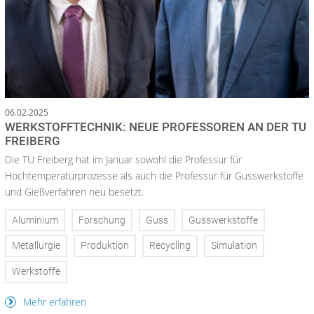
06.02.2025
WERKSTOFFTECHNIK: NEUE PROFESSOREN AN DER TU
FREIBERG
Die TU Freiberg hat im Januar sowohl die Professur für
Hochtemperaturprozesse als auch die Professur für Gusswerkstoffe
und Gießverfahren neu besetzt.
Aluminium
Forschung
Guss
Gusswerkstoffe
Metallurgie
Produktion
Recycling
Simulation
Werkstoffe
Mehr erfahren