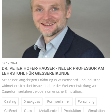
02.12.2024
DR. PETER HOFER-HAUSER - NEUER PROFESSOR AM
LEHRSTUHL FÜR GIESSEREIKUNDE
Mit seiner langjährigen Erfahrung in Wissenschaft und Industrie
widmet er sich dort insbesondere der Weiterentwicklung von
Dauerformverfahren, wobei numerische Simulation...
Casting
Druckguss
Formverfahren
Forschung
Gießerei
Guss
Metallurgie
Produktion
Simulation