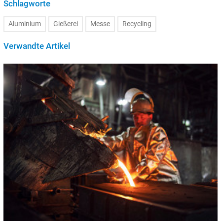
Schlagworte
Aluminium
Gießerei
Messe
Recycling
Verwandte Artikel