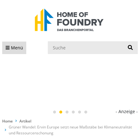
S
Menü
- Anzeige -
Home
Artikel
Grüner Wandel: Ervin Europe setzt neue Maßstäbe bei Klimaneutralität
und Ressourcenschonung