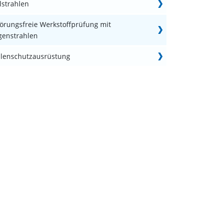
lstrahlen
törungsfreie Werkstoffprüfung mit
genstrahlen
hlenschutzausrüstung