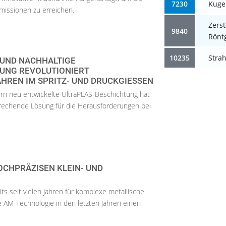
7230
Kuge
missionen zu erreichen.
Zers
9840
Rönt
10235
Stra
 UND NACHHALTIGE
UNG REVOLUTIONIERT
REN IM SPRITZ- UND DRUCKGIESSEN
rn neu entwickelte UltraPLAS-Beschichtung hat
nbrechende Lösung für die Herausforderungen bei
.
OCHPRÄZISEN KLEIN- UND
s seit vielen Jahren für komplexe metallische
die AM-Technologie in den letzten Jahren einen