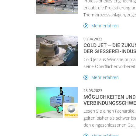
Professionelles Engineering
erlaubt die Projektierung u
Thermprozessanlagen, zuges
Mehr erfahren
03.04.2023
COLD JET – DIE ZUK
DER GIESSEREI-INDUS
Cold Jet aus Weinsheim präs
seine Oberflächenvorbereit
Mehr erfahren
28.03.2023
MÖGLICHKEITEN UND
VERBINDUNGSSCHWEI
Lesen Sie einen Fachartike
gelten bisher als schwer bi
den eingeschlossenen Ga...
Mehr erfahren