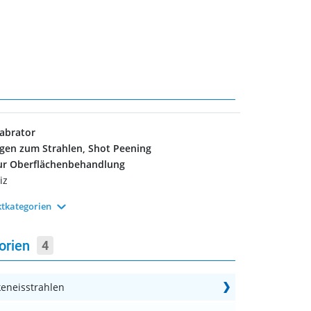
abrator
gen zum Strahlen, Shot Peening
ur Oberflächenbehandlung
iz
tkategorien
gorien
4
keneisstrahlen