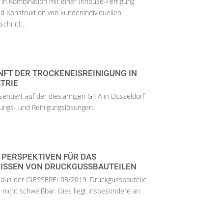
 in Kombination mit einer Inhouse-Fertigung
nd Konstruktion von kundenindividuellen
chnitt...
UNFT DER TROCKENEISREINIGUNG IN
TRIE
entiert auf der diesjährigen GIFA in Düsseldorf
ungs- und Reinigungslösungen.
 PERSPEKTIVEN FÜR DAS
SSEN VON DRUCKGUSSBAUTEILEN
l aus der GIESSEREI 03/2019. Druckgussbauteile
s nicht schweißbar. Dies liegt insbesondere an