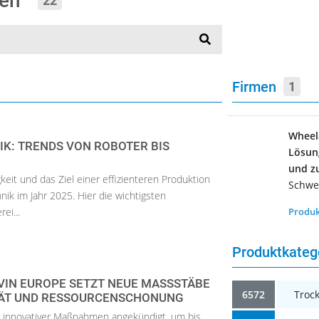
len“
22
Firmen
1
Wheel
K: TRENDS VON ROBOTER BIS
Lösun
und z
keit und das Ziel einer effizienteren Produktion
Schwe
ik im Jahr 2025. Hier die wichtigsten
ei...
Produk
Produktkate
IN EUROPE SETZT NEUE MASSSTÄBE B
6572
Troc
ÄT UND RESSOURCENSCHONUNG
e innovativer Maßnahmen angekündigt, um bis