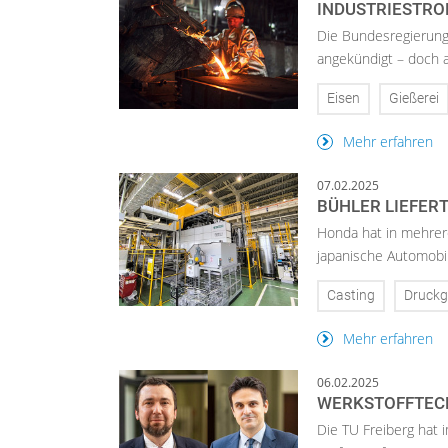
INDUSTRIESTRO
Die Bundesregierung
angekündigt – doch au
Eisen
Gießerei
Mehr erfahren
07.02.2025
BÜHLER LIEFER
Honda hat in mehrere
japanische Automobil
Casting
Druckg
Mehr erfahren
06.02.2025
WERKSTOFFTECH
Die TU Freiberg hat 