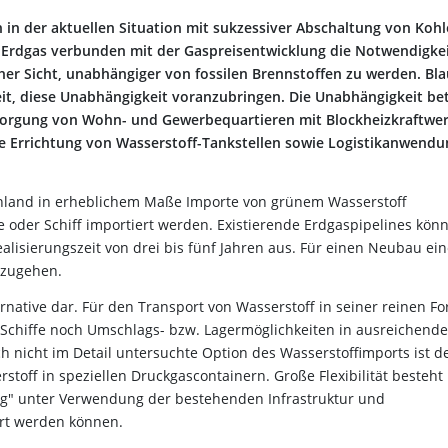
in der aktuellen Situation mit sukzessiver Abschaltung von Kohl
Erdgas verbunden mit der Gaspreisentwicklung die Notwendigke
er Sicht, unabhängiger von fossilen Brennstoffen zu werden. Bla
it, diese Unabhängigkeit voranzubringen. Die Unabhängigkeit betr
ersorgung von Wohn- und Gewerbequartieren mit Blockheizkraftwe
e Errichtung von Wasserstoff-Tankstellen sowie Logistikanwend
chland in erheblichem Maße Importe von grünem Wasserstoff
e oder Schiff importiert werden. Existierende Erdgaspipelines kön
lisierungszeit von drei bis fünf Jahren aus. Für einen Neubau ein
szugehen.
ernative dar. Für den Transport von Wasserstoff in seiner reinen F
r Schiffe noch Umschlags- bzw. Lagermöglichkeiten in ausreichende
h nicht im Detail untersuchte Option des Wasserstoffimports ist d
off in speziellen Druckgascontainern. Große Flexibilität besteht
ung" unter Verwendung der bestehenden Infrastruktur und
ert werden können.