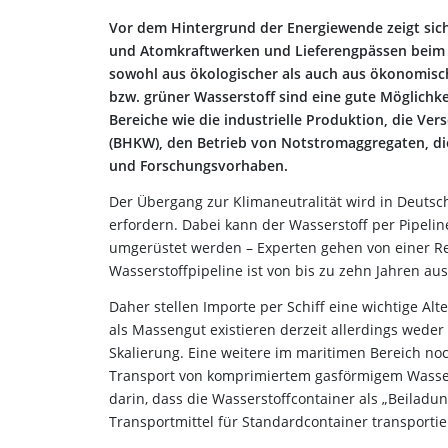
Vor dem Hintergrund der Energiewende zeigt sich 
und Atomkraftwerken und Lieferengpässen beim 
sowohl aus ökologischer als auch aus ökonomisch
bzw. grüner Wasserstoff sind eine gute Möglichke
Bereiche wie die industrielle Produktion, die V
(BHKW), den Betrieb von Notstromaggregaten, di
und Forschungsvorhaben.
Der Übergang zur Klimaneutralität wird in Deuts
erfordern. Dabei kann der Wasserstoff per Pipelin
umgerüstet werden – Experten gehen von einer Rea
Wasserstoffpipeline ist von bis zu zehn Jahren au
Daher stellen Importe per Schiff eine wichtige Alt
als Massengut existieren derzeit allerdings wede
Skalierung. Eine weitere im maritimen Bereich noc
Transport von komprimiertem gasförmigem Wasserst
darin, dass die Wasserstoffcontainer als „Beilad
Transportmittel für Standardcontainer transporti