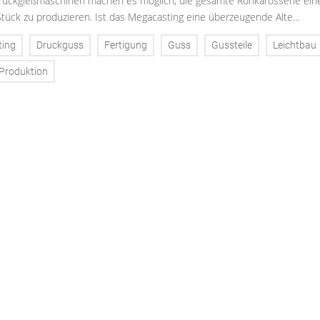
uckgießmaschinen machen es möglich, die gesamte Rohkarosserie ein
tück zu produzieren. Ist das Megacasting eine überzeugende Alte...
ting
Druckguss
Fertigung
Guss
Gussteile
Leichtbau
Produktion