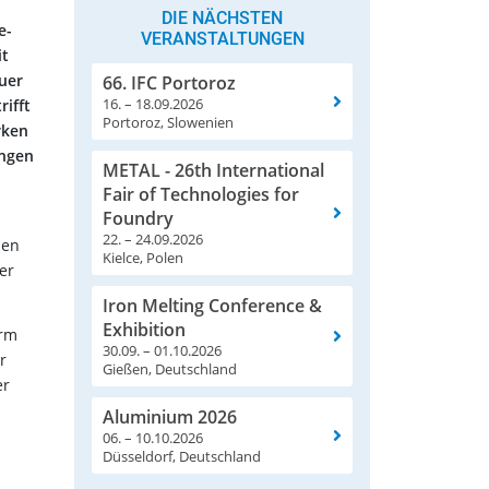
DIE NÄCHSTEN
e-
VERANSTALTUNGEN
it
uer
66. IFC Portoroz
16. – 18.09.2026
ifft
Portoroz, Slowenien
rken
ungen
METAL - 26th International
Fair of Technologies for
Foundry
22. – 24.09.2026
nen
Kielce, Polen
er
Iron Melting Conference &
Exhibition
orm
30.09. – 01.10.2026
r
Gießen, Deutschland
er
Aluminium 2026
06. – 10.10.2026
Düsseldorf, Deutschland