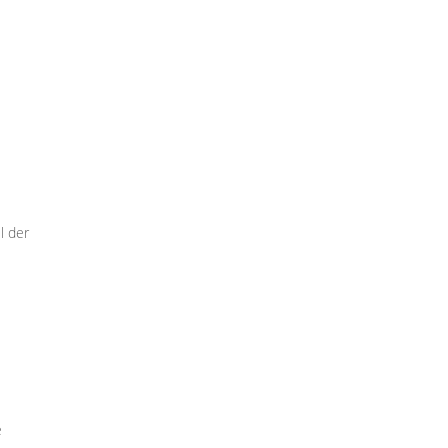
l der
e