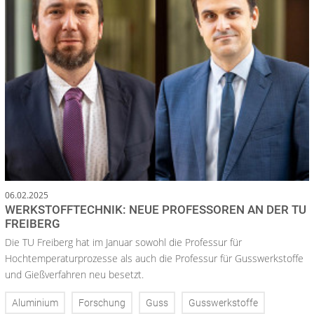
06.02.2025
WERKSTOFFTECHNIK: NEUE PROFESSOREN AN DER TU
FREIBERG
Die TU Freiberg hat im Januar sowohl die Professur für
Hochtemperaturprozesse als auch die Professur für Gusswerkstoffe
und Gießverfahren neu besetzt.
Aluminium
Forschung
Guss
Gusswerkstoffe