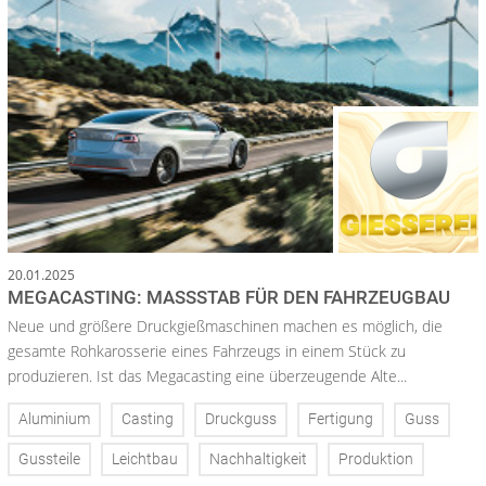
20.01.2025
MEGACASTING: MASSSTAB FÜR DEN FAHRZEUGBAU
Neue und größere Druckgießmaschinen machen es möglich, die
gesamte Rohkarosserie eines Fahrzeugs in einem Stück zu
produzieren. Ist das Megacasting eine überzeugende Alte...
Aluminium
Casting
Druckguss
Fertigung
Guss
Gussteile
Leichtbau
Nachhaltigkeit
Produktion