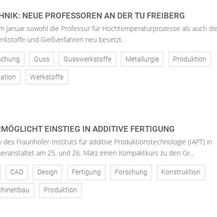
NIK: NEUE PROFESSOREN AN DER TU FREIBERG
im Januar sowohl die Professur für Hochtemperaturprozesse als auch di
rkstoffe und Gießverfahren neu besetzt.
schung
Guss
Gusswerkstoffe
Metallurgie
Produktion
ation
Werkstoffe
MÖGLICHT EINSTIEG IN ADDITIVE FERTIGUNG
 des Fraunhofer-Instituts für additive Produktionstechnologie (IAPT) in
eranstaltet am 25. und 26. März einen Kompaktkurs zu den Gr...
CAD
Design
Fertigung
Forschung
Konstruktion
hinenbau
Produktion