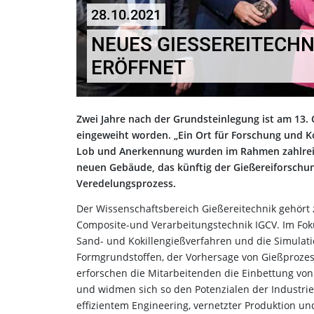
28.10.2021
NEUES GIESSEREITECHNI
RÖFFNET
Zwei Jahre nach der Grundsteinlegung ist am 13.
eingeweiht worden. „Ein Ort für Forschung und K
Lob und Anerkennung wurden im Rahmen zahlreic
neuen Gebäude, das künftig der Gießereiforschun
Veredelungsprozess.
Der Wissenschaftsbereich Gießereitechnik gehört 
Composite-und Verarbeitungstechnik IGCV. Im Foku
Sand- und Kokillengießverfahren und die Simulat
Formgrundstoffen, der Vorhersage von Gießproze
erforschen die Mitarbeitenden die Einbettung v
und widmen sich so den Potenzialen der Industr
effizientem Engineering, vernetzter Produktion und