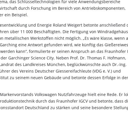
hema, das Schlüsseltechnologien für viele Anwendungsbereiche
ilwirtschaft durch Forschung im Bereich von Antriebskomponenten,
r ein Beispiel.
ndesentwicklung und Energie Roland Weigert betonte anschließend 
hren über 11 000 Beschäftigten. Die Fertigung von Windradgehäu
on metallischen Werkstoffen nicht möglich. „Es wäre klasse, wenn
Garching eine Antwort gefunden wird, wie künftig das Gießereiwe
werden kann“, formulierte er seinen Anspruch an das Fraunhofer 
der Garchinger Science City. Neben Prof. Dr. Thomas F. Hofmann,
Landrat des Landkreises München, beglückwünschte auch Dr.-Ing.
ührer des Vereins Deutscher Giessereifachleute (VDG e. V.) und
stitut zu seinem neuen Gebäude und betonte dessen Erfolge in de
es Markenvorstands Volkswagen Nutzfahrzeuge hielt eine Rede. Er lo
roduktionstechnik durch das Fraunhofer IGCV und betonte, dass d
tionsstandort Deutschland zu stärken und seine besondere Stellun