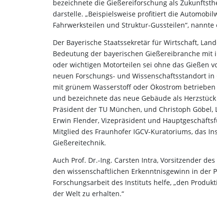
bezeichnete die Gießereiforschung als Zukunftst
darstelle. „Beispielsweise profitiert die Automob
Fahrwerksteilen und Struktur-Gussteilen“, nannte e
Der Bayerische Staatssekretär für Wirtschaft, La
Bedeutung der bayerischen Gießereibranche mit i
oder wichtigen Motorteilen sei ohne das Gießen v
neuen Forschungs- und Wissenschaftsstandort in 
mit grünem Wasserstoff oder Ökostrom betrieben 
und bezeichnete das neue Gebäude als Herzstück 
Präsident der TU München, und Christoph Göbel, 
Erwin Flender, Vizepräsident und Hauptgeschäftsf
Mitglied des Fraunhofer IGCV-Kuratoriums, das In
Gießereitechnik.
Auch Prof. Dr.-Ing. Carsten Intra, Vorsitzender d
den wissenschaftlichen Erkenntnisgewinn in der P
Forschungsarbeit des Instituts helfe, „den Produk
der Welt zu erhalten.“