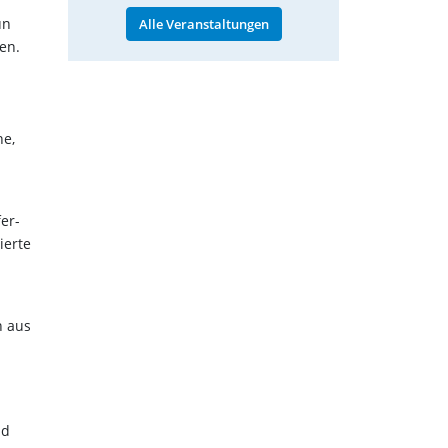
un
Alle Veranstaltungen
en.
he,
er-
ierte
n aus
nd