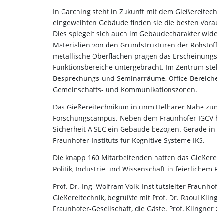
In Garching steht in Zukunft mit dem Gießereit
eingeweihten Gebäude finden sie die besten Vora
Dies spiegelt sich auch im Gebäudecharakter wider
Materialien von den Grundstrukturen der Rohstof
metallische Oberflächen prägen das Erscheinungs
Funktionsbereiche untergebracht. Im Zentrum steh
Besprechungs-und Seminarräume, Office-Bereiche 
Gemeinschafts- und Kommunikationszonen.
Das Gießereitechnikum in unmittelbarer Nähe zu
Forschungscampus. Neben dem Fraunhofer IGCV hat
Sicherheit AISEC ein Gebäude bezogen. Gerade in 
Fraunhofer-Instituts für Kognitive Systeme IKS.
Die knapp 160 Mitarbeitenden hatten das Gießere
Politik, Industrie und Wissenschaft in feierlichem
Prof. Dr.-Ing. Wolfram Volk, Institutsleiter Fraun
Gießereitechnik, begrüßte mit Prof. Dr. Raoul Kl
Fraunhofer-Gesellschaft, die Gäste. Prof. Klingne