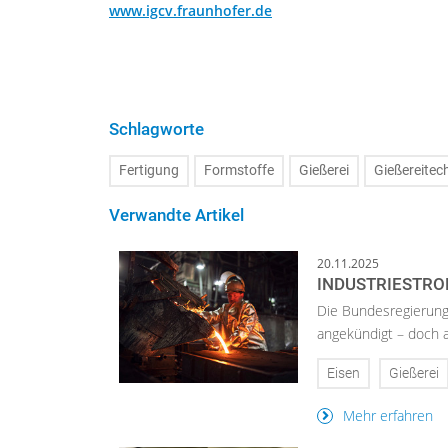
www.igcv.fraunhofer.de
Schlagworte
Fertigung
Formstoffe
Gießerei
Gießereitec
Verwandte Artikel
20.11.2025
INDUSTRIESTRO
Die Bundesregierung
angekündigt – doch au
Eisen
Gießerei
Mehr erfahren