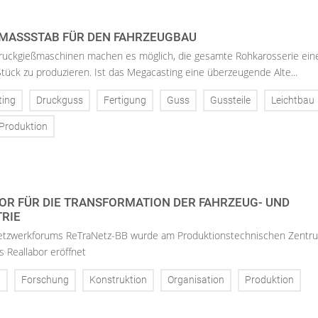
MASSSTAB FÜR DEN FAHRZEUGBAU
uckgießmaschinen machen es möglich, die gesamte Rohkarosserie ein
tück zu produzieren. Ist das Megacasting eine überzeugende Alte...
ting
Druckguss
Fertigung
Guss
Gussteile
Leichtbau
Produktion
OR FÜR DIE TRANSFORMATION DER FAHRZEUG- UND
TRIE
etzwerkforums ReTraNetz-BB wurde am Produktionstechnischen Zentr
s Reallabor eröffnet
g
Forschung
Konstruktion
Organisation
Produktion