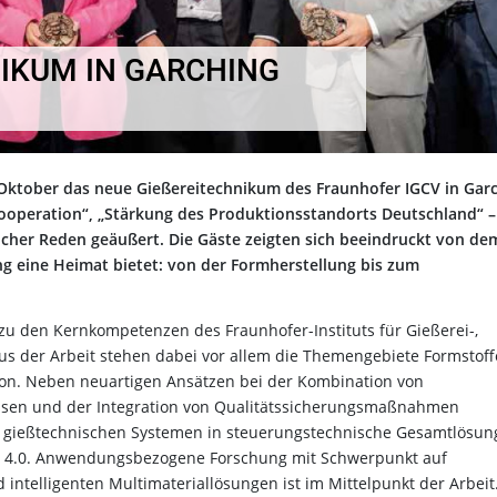
KUM IN GARCHING E
 Oktober das neue Gießereitechnikum des Fraunhofer IGCV in Gar
ooperation“, „Stärkung des Produktionsstandorts Deutschland“ – 
her Reden geäußert. Die Gäste zeigten sich beeindruckt von de
g eine Heimat bietet: von der Formherstellung bis zum
zu den Kernkompetenzen des Fraunhofer-Instituts für Gießerei-,
s der Arbeit stehen dabei vor allem die Themengebiete Formstoff
ion. Neben neuartigen Ansätzen bei der Kombination von
ssen und der Integration von Qualitätssicherungsmaßnahmen
on gießtechnischen Systemen in steuerungstechnische Gesamtlösu
ie 4.0. Anwendungsbezogene Forschung mit Schwerpunkt auf
 intelligenten Multimateriallösungen ist im Mittelpunkt der Arbeit