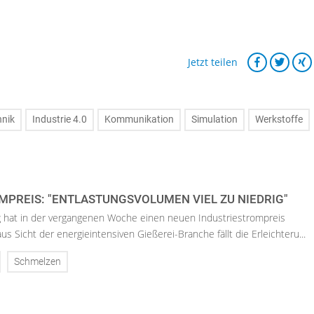
Jetzt teilen
hnik
Industrie 4.0
Kommunikation
Simulation
Werkstoffe
MPREIS: "ENTLASTUNGSVOLUMEN VIEL ZU NIEDRIG"
 hat in der vergangenen Woche einen neuen Industriestrompreis
s Sicht der energieintensiven Gießerei-Branche fällt die Erleichteru...
Schmelzen