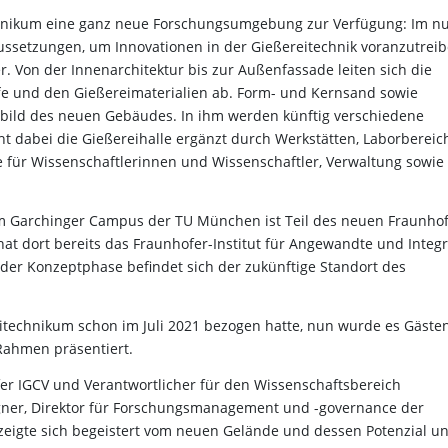
echnikum eine ganz neue Forschungsumgebung zur Verfügung: Im n
ussetzungen, um Innovationen in der Gießereitechnik voranzutreib
. Von der Innenarchitektur bis zur Außenfassade leiten sich die
fe und den Gießereimaterialien ab. Form- und Kernsand sowie
bild des neuen Gebäudes. In ihm werden künftig verschiedene
t dabei die Gießereihalle ergänzt durch Werkstätten, Laborbereic
für Wissenschaftlerinnen und Wissenschaftler, Verwaltung sowie
m Garchinger Campus der TU München ist Teil des neuen Fraunhof
 dort bereits das Fraunhofer-Institut für Angewandte und Integr
der Konzeptphase befindet sich der zukünftige Standort des
itechnikum schon im Juli 2021 bezogen hatte, nun wurde es Gäste
 Rahmen präsentiert.
hofer IGCV und Verantwortlicher für den Wissenschaftsbereich
ingner, Direktor für Forschungsmanagement und -governance der
r zeigte sich begeistert vom neuen Gelände und dessen Potenzial u