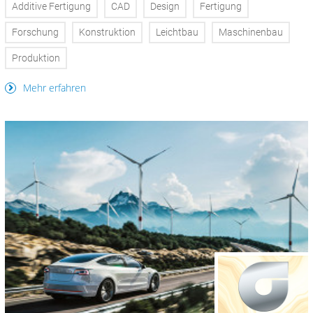
Additive Fertigung
CAD
Design
Fertigung
Forschung
Konstruktion
Leichtbau
Maschinenbau
Produktion
Mehr erfahren