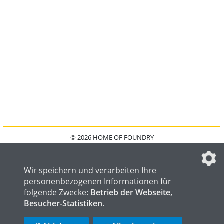
© 2026 HOME OF FOUNDRY
HOME
FAQ
KONTAKT
IMPRESSUM
DATENSCHUTZ
DATENSCHUTZEINSTELLUNGEN
Wir speichern und verarbeiten Ihre
personenbezogenen Informationen für
folgende Zwecke:
Betrieb der Webseite,
Besucher-Statistiken
.
HOME OF WELDING
HOME OF STEEL
HOME OF LOGISTICS