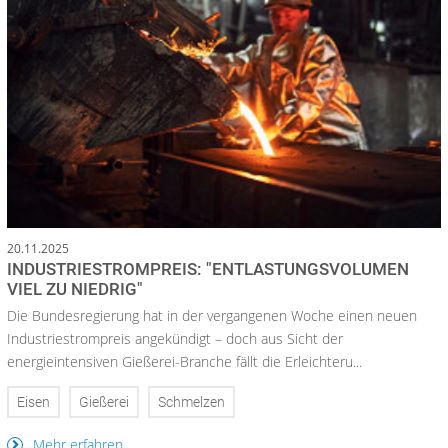
20.11.2025
INDUSTRIESTROMPREIS: "ENTLASTUNGSVOLUMEN
VIEL ZU NIEDRIG"
Die Bundesregierung hat in der vergangenen Woche einen neuen
Industriestrompreis angekündigt – doch aus Sicht der
energieintensiven Gießerei-Branche fällt die Erleichteru...
Eisen
Gießerei
Schmelzen
Mehr erfahren