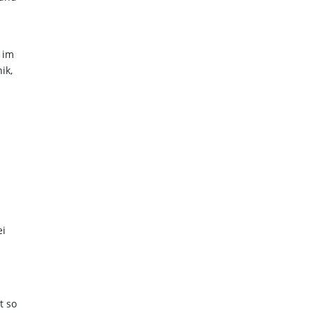
 im
ik,
ei
t so