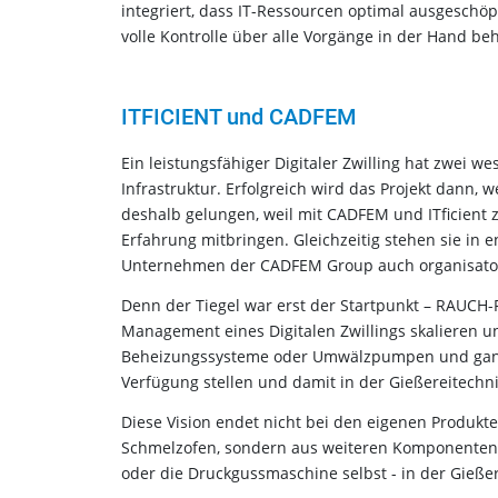
integriert, dass IT-Ressourcen optimal ausgeschö
volle Kontrolle über alle Vorgänge in der Hand beh
ITFICIENT und CADFEM
Ein leistungsfähiger Digitaler Zwilling hat zwei w
Infra­struktur. Erfolgreich wird das Projekt dann,
deshalb gelun­gen, weil mit CADFEM und ITficient 
Erfahrung mitbrin­gen. Gleichzeitig stehen sie in
Unternehmen der CADFEM Group auch organisator
Denn der Tiegel war erst der Startpunkt – RAUCH-
Management eines Digitalen Zwillings skalieren u
Beheizungssysteme oder Umwälzpumpen und ganze
Verfügung stellen und damit in der Gießereitechn
Diese Vision endet nicht bei den eigenen Produkte
Schmelzofen, sondern aus weiteren Komponenten ve
oder die Druckgussmaschine selbst - in der Gießere