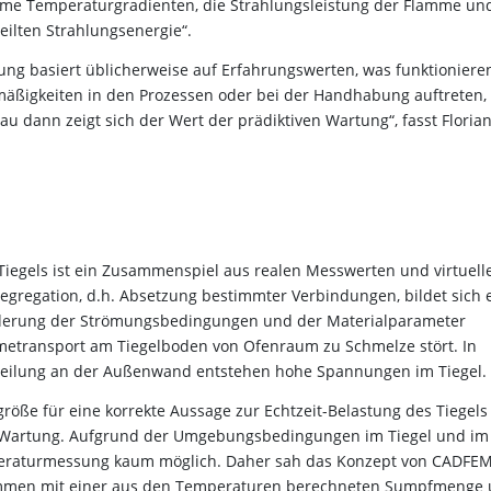
reme Temperaturgradienten, die Strahlungsleistung der Flamme un
ilten Strahlungsenergie“.
rtung basiert üblicherweise auf Erfahrungswerten, was funktioniere
lmäßigkeiten in den Prozessen oder bei der Handhabung auftreten,
 dann zeigt sich der Wert der prädiktiven Wartung“, fasst Floria
iegels ist ein Zusammenspiel aus realen Messwerten und virtuell
Segregation, d.h. Absetzung bestimmter Verbindungen, bildet sich 
Änderung der Strömungsbedingungen und der Materialparameter
etransport am Tiegelboden von Ofenraum zu Schmelze stört. In
eilung an der Außenwand entstehen hohe Spannungen im Tiegel.
öße für eine korrekte Aussage zur Echtzeit-Belastung des Tiegels
ven Wartung. Aufgrund der Umgebungsbedingungen im Tiegel und im
emperaturmessung kaum möglich. Daher sah das Konzept von CADFE
usammen mit einer aus den Temperaturen berechneten Sumpfmenge