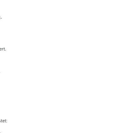
-
rt.
r
tet: