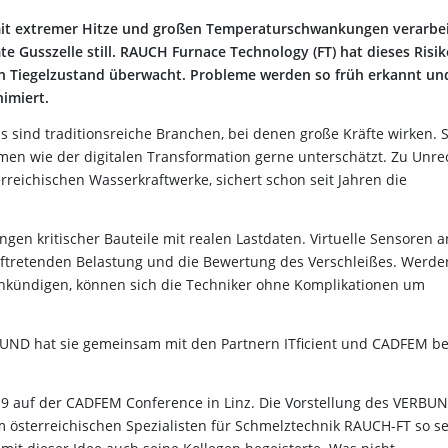
t extremer Hitze und großen Temperaturschwankungen verarbei
mte Gusszelle still. RAUCH Furnace Technology (FT) hat dieses Risi
 den Tiegelzustand überwacht. Probleme werden so früh erkannt un
imiert.
 sind traditionsreiche Branchen, bei denen große Kräfte wirken. S
en wie der digitalen Transformation gerne unterschätzt. Zu Unrec
reichischen Wasserkraftwerke, sichert schon seit Jahren die
gen kritischer Bauteile mit realen Lastdaten. Virtuelle Sensoren a
auftretenden Belastung und die Bewertung des Verschleißes. Werde
l ankündigen, können sich die Techniker ohne Komplikationen um
RBUND hat sie gemeinsam mit den Partnern ITficient und CADFEM be
019 auf der CADFEM Conference in Linz. Die Vorstellung des VERBU
im österreichischen Spezialisten für Schmelztechnik RAUCH-FT so se