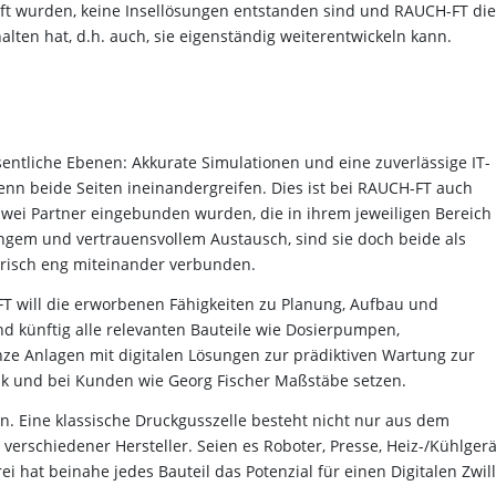
pft wurden, keine Insellösungen entstanden sind und RAUCH-FT die
alten hat, d.h. auch, sie eigenständig weiterentwickeln kann.
esentliche Ebenen: Akkurate Sim­ulationen und eine zuverlässige IT-
 wenn beide Seiten ineinandergreifen. Dies ist bei RAUCH-FT auch
zwei Partner eingebunden wurden, die in ihrem jeweiligen Bereich 
 engem und vertrauensvollem Austausch, sind sie doch beide als
isch eng miteinander ver­bunden.
FT will die erworbenen Fähigkeiten zu Planung, Aufbau und
nd künftig alle relevanten Bauteile wie Dosierpumpen,
 Anlagen mit digitalen Lösungen zur prädiktiven Wartung zur
ik und bei Kunden wie Georg Fischer Maßstäbe setzen.
n. Eine klassische Druckgusszelle besteht nicht nur aus dem
rschiedener Hersteller. Seien es Roboter, Presse, Heiz-/Kühlgerä
i hat beinahe jedes Bauteil das Potenzial für einen Digitalen Zwill