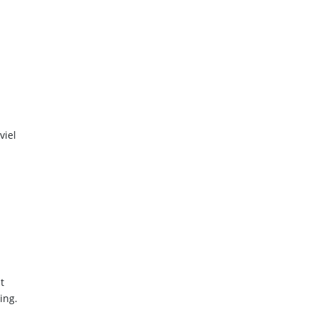
viel
t
ing.