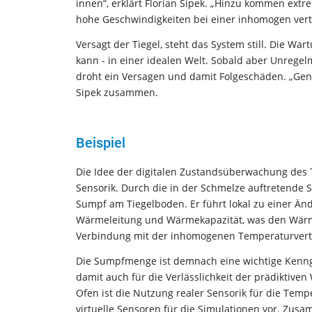
innen“, erklärt Florian Sipek. „Hinzu kommen ext
hohe Geschwindigkeiten bei einer inhomogen verte
Versagt der Tiegel, steht das System still. Die Wa
kann - in einer idealen Welt. Sobald aber Unrege
droht ein Versagen und damit Folgeschäden. „Genau
Sipek zusammen.
Beispiel
Die Idee der digitalen Zustandsüberwachung des T
Sensorik. Durch die in der Schmelze auftretende 
Sumpf am Tiegelboden. Er führt lokal zu einer 
Wärmeleitung und Wärmekapazität, was den Wärm
Verbindung mit der inhomogenen Temperaturvert
Die Sumpfmenge ist demnach eine wichtige Kenngr
damit auch für die Verlässlichkeit der prädikti
Ofen ist die Nutzung realer Sensorik für die T
virtuelle Sensoren für die Simulationen vor. Z