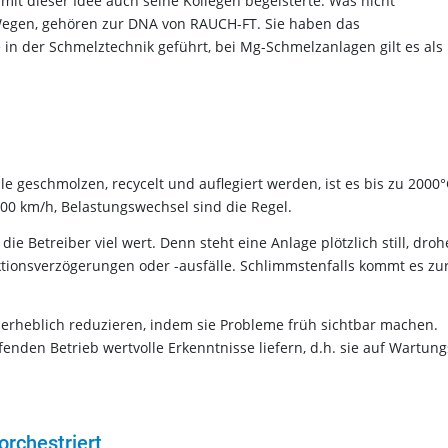
mit dieser Idee auch seine Kollegen begeisterte. Was nicht
egen, gehören zur DNA von RAUCH-FT. Sie haben das
 in der Schmelztechnik geführt, bei Mg-Schmelzanlagen gilt es als
e geschmolzen, recycelt und auflegiert werden, ist es bis zu 2000
00 km/h, Belastungswechsel sind die Regel.
ie Betreiber viel wert. Denn steht eine Anlage plötzlich still, dro
ionsverzögerungen oder -ausfälle. Schlimmstenfalls kommt es zu
en erheblich reduzieren, indem sie Probleme früh sichtbar machen.
nden Betrieb wertvolle Erkenntnisse liefern, d.h. sie auf Wartung
orchestriert