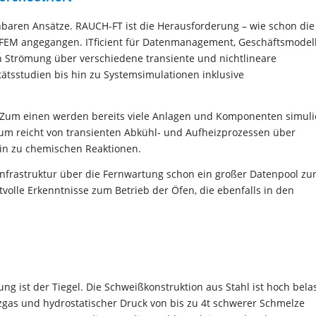
chbaren Ansätze. RAUCH-FT ist die Herausforderung – wie schon die
DFEM angegangen. ITficient für Datenmanagement, Geschäftsmodell
on Strömung über verschiedene transiente und nichtlineare
tsstudien bis hin zu Systemsimulationen inklusive
. Zum einen werden bereits viele Anlagen und Komponenten simulie
um reicht von transienten Abkühl- und Aufheizprozessen über
in zu chemischen Reaktionen.
Infrastruktur über die Fernwartung schon ein großer Datenpool zu
volle Erkenntnisse zum Betrieb der Öfen, die ebenfalls in den
ung ist der Tiegel. Die Schweißkonstruktion aus Stahl ist hoch belas
zgas und hydrostatischer Druck von bis zu 4t schwerer Schmelze