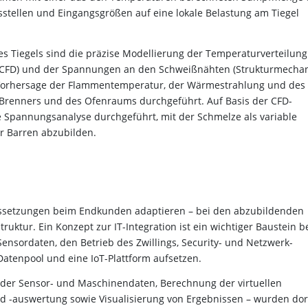
tellen und Eingangsgrößen auf eine lokale Belastung am Tiegel
es Tiegels sind die präzise Modellierung der Temperaturverteilung
(CFD) und der Spannungen an den Schweißnähten (Strukturmechan
te Vorhersage der Flammentemperatur, der Wärmestrahlung und des
Brenners und des Ofenraums durchgeführt. Auf Basis der CFD-
 Spannungsanalyse durchgeführt, mit der Schmelze als variable
 Barren abzubilden.
raussetzungen beim Endkunden adaptieren – bei den abzubildenden
ruktur. Ein Konzept zur IT-Integration ist ein wichtiger Baustein b
nsordaten, den Betrieb des Zwillings, Security- und Netzwerk-
Datenpool und eine IoT-Plattform aufsetzen.
der Sensor- und Maschinendaten, Berechnung der virtuellen
d -auswertung sowie Visualisierung von Ergebnissen – wurden dor