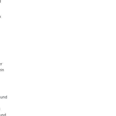
d
n
n
er
ein
 und
M
 und