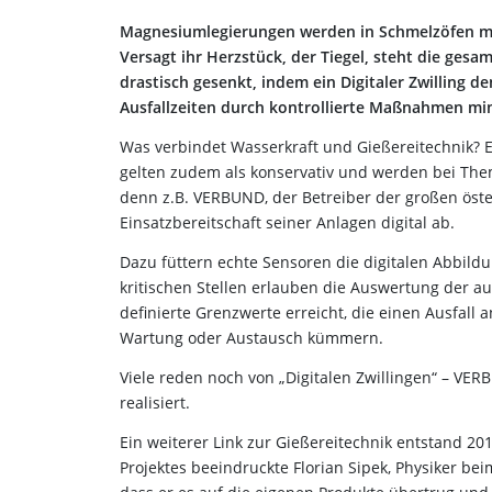
Magnesiumlegierungen werden in Schmelzöfen mi
Versagt ihr Herzstück, der Tiegel, steht die gesa
drastisch gesenkt, indem ein Digitaler Zwilling
Ausfallzeiten durch kontrollierte Maßnahmen min
Was verbindet Wasserkraft und Gießereitechnik? Es
gelten zudem als konservativ und werden bei Them
denn z.B. VERBUND, der Betreiber der großen öster
Einsatzbereitschaft seiner Anlagen digital ab.
Dazu füttern echte Sensoren die digitalen Abbildun
kritischen Stellen erlauben die Auswertung der 
definierte Grenzwerte erreicht, die einen Ausfal
Wartung oder Austausch kümmern.
Viele reden noch von „Digitalen Zwillingen“ – VE
realisiert.
Ein weiterer Link zur Gießereitechnik entstand 2
Projektes beeindruckte Florian Sipek, Physiker be