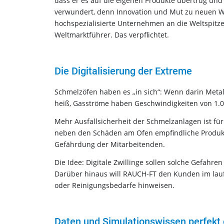
dass er es auf die eigenen Produkte übertrug und 
verwundert, denn Innovation und Mut zu neuen W
hochspezialisierte Unternehmen an die Weltspitze
Weltmarktführer. Das verpflichtet.
Die Digitalisierung der Extreme
Schmelzöfen haben es „in sich“: Wenn darin Metall
heiß, Gasströme haben Geschwindigkeiten von 1.0
Mehr Ausfallsicherheit der Schmelzanlagen ist für d
neben den Schäden am Ofen empfindliche Produkt
Gefährdung der Mitarbeitenden.
Die Idee: Digitale Zwillinge sollen solche Gefahr
Darüber hinaus will RAUCH-FT den Kunden im laufe
oder Reinigungsbedarfe hinweisen.
Daten und Simulationswissen perfekt 