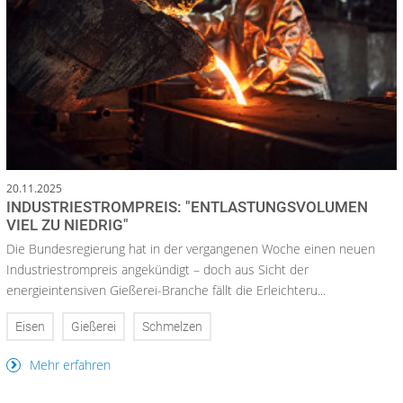
20.11.2025
INDUSTRIESTROMPREIS: "ENTLASTUNGSVOLUMEN
VIEL ZU NIEDRIG"
Die Bundesregierung hat in der vergangenen Woche einen neuen
Industriestrompreis angekündigt – doch aus Sicht der
energieintensiven Gießerei-Branche fällt die Erleichteru...
Eisen
Gießerei
Schmelzen
Mehr erfahren