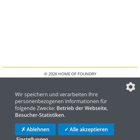
© 2026 HOME OF FOUNDRY
HOME
FAQ
KONTAKT
IMPRESSUM
DATENSCHUTZ
DATENSCHUTZEINSTELLUNGEN
Wir speichern und verarbeiten Ihre
personenbezogenen Informationen für
folgende Zwecke:
Betrieb der Webseite,
Besucher-Statistiken
.
HOME OF WELDING
HOME OF STEEL
HOME OF LOGISTICS
✗ Ablehnen
✓ Alle akzeptieren
Einstellungen
...