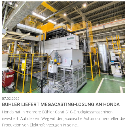
07.02.2025
BÜHLER LIEFERT MEGACASTING-LÖSUNG AN HONDA
Honda hat in mehrere Bühler Carat 610-Druckgiessmaschinen
investiert. Auf diesem Weg will der japanische Automobilhersteller die
Produktion von Elektrofahrzeugen in seine...