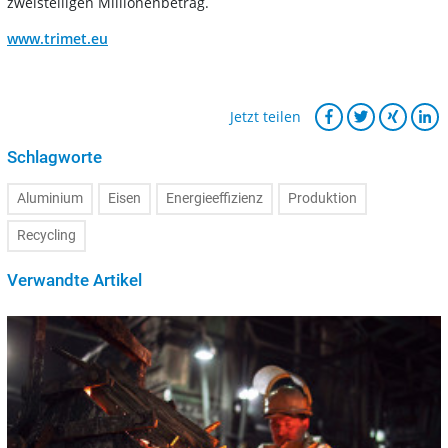
zweistelligen Millionenbetrag.
www.trimet.eu
Jetzt teilen
Schlagworte
Aluminium
Eisen
Energieeffizienz
Produktion
Recycling
Verwandte Artikel