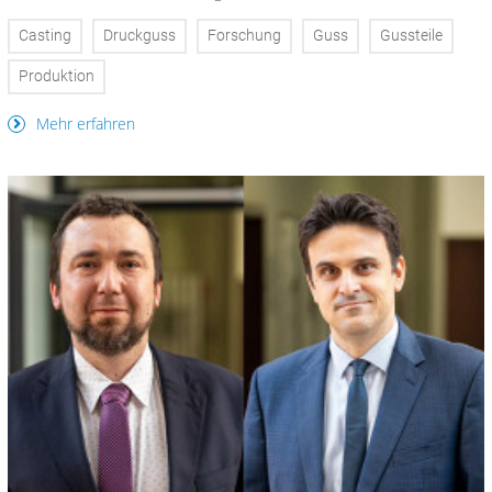
Casting
Druckguss
Forschung
Guss
Gussteile
Produktion
Mehr erfahren