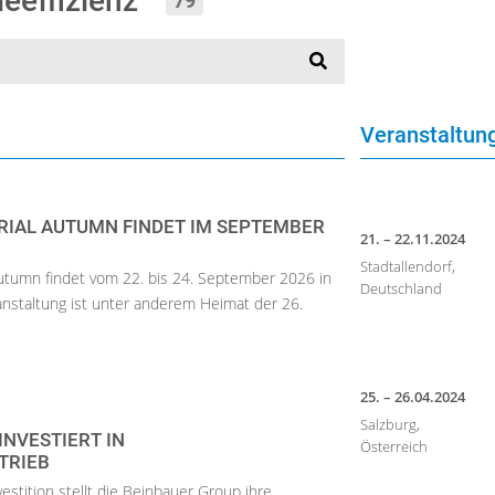
ieeffizienz“
79
Veranstaltu
TRIAL AUTUMN FINDET IM SEPTEMBER
21. – 22.11.2024
Stadtallendorf,
 Autumn findet vom 22. bis 24. September 2026 in
Deutschland
eranstaltung ist unter anderem Heimat der 26.
25. – 26.04.2024
Salzburg,
INVESTIERT IN
Österreich
TRIEB
stition stellt die Beinbauer Group ihre