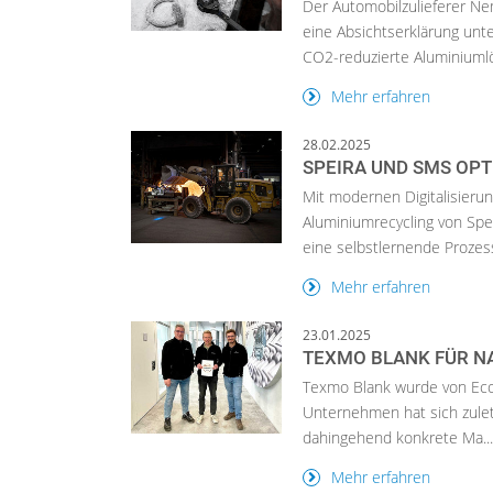
Der Automobilzulieferer N
eine Absichtserklärung un
CO2-reduzierte Aluminiumlö
Mehr erfahren
28.02.2025
SPEIRA UND SMS OP
Mit modernen Digitalisieru
Aluminiumrecycling von Spe
eine selbstlernende Prozess
Mehr erfahren
23.01.2025
TEXMO BLANK FÜR N
Texmo Blank wurde von Eco
Unternehmen hat sich zuletz
dahingehend konkrete Ma..
Mehr erfahren