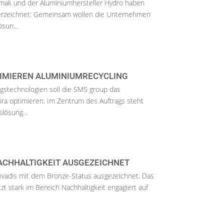
emak und der Aluminiumhersteller Hydro haben
terzeichnet: Gemeinsam wollen die Unternehmen
sun...
TIMIEREN ALUMINIUMRECYCLING
ngstechnologien soll die SMS group das
ira optimieren. Im Zentrum des Auftrags steht
lösung...
ACHHALTIGKEIT AUSGEZEICHNET
vadis mit dem Bronze-Status ausgezeichnet. Das
t stark im Bereich Nachhaltigkeit engagiert auf
.