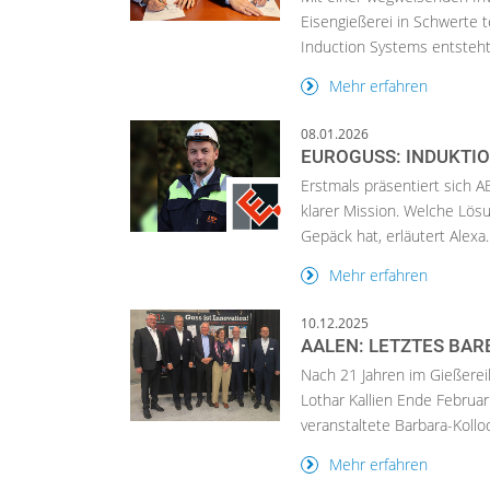
Eisengießerei in Schwerte
Induction Systems entsteht
Mehr erfahren
08.01.2026
EUROGUSS: INDUKTIO
Erstmals präsentiert sich 
klarer Mission. Welche Lö
Gepäck hat, erläutert Alexa..
Mehr erfahren
10.12.2025
AALEN: LETZTES BAR
Nach 21 Jahren im Gießereil
Lothar Kallien Ende Febru
veranstaltete Barbara-Kolloq
Mehr erfahren