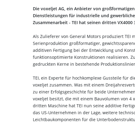
Die voxeljet AG, ein Anbieter von großformati
Dienstleistungen für industrielle und gewerblich
Zusammenarbeit - TEI hat seinen dritten VX4000
Als Zulieferer von General Motors produziert TEI
Serienproduktion großformatiger, gewichtssparend
additiven Fertigung bei der Entwicklung und Konst
funktionsoptimierte Konstruktionen realisieren. Zu
gedruckten Kerne in bestehende Produktionslinie
TEI, ein Experte für hochkomplexe Gussteile für d
voxeljet zusammen. Was mit einem Dreijahresvertr
zu einer Erfolgsgeschichte für beide Unternehmen
voxeljet besitzt, die mit einem Bauvolumen von 4
dritten Maschine hat TEI nun seine additive Fertigu
das US-Unternehmen in der Lage, weitere technisc
Leichtbaukomponenten für die Unterbodenstruktur 