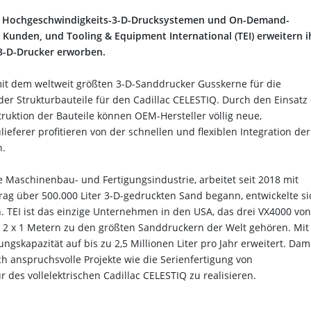
gen Hochgeschwindigkeits-3-D-Drucksystemen und On-Demand-
e Kunden, und Tooling & Equipment International (TEI) erweitern i
 3-D-Drucker erworben.
 mit dem weltweit größten 3-D-Sanddrucker Gusskerne für die
er Strukturbauteile für den Cadillac CELESTIQ. Durch den Einsatz
ruktion der Bauteile können OEM-Hersteller völlig neue,
lieferer profitieren von der schnellen und flexiblen Integration der
n.
ie Maschinenbau- und Fertigungsindustrie, arbeitet seit 2018 mit
ag über 500.000 Liter 3-D-gedruckten Sand begann, entwickelte si
. TEI ist das einzige Unternehmen in den USA, das drei VX4000 von
 x 2 x 1 Metern zu den größten Sanddruckern der Welt gehören. Mit
ngskapazität auf bis zu 2,5 Millionen Liter pro Jahr erweitert. Dami
h anspruchsvolle Projekte wie die Serienfertigung von
des vollelektrischen Cadillac CELESTIQ zu realisieren.