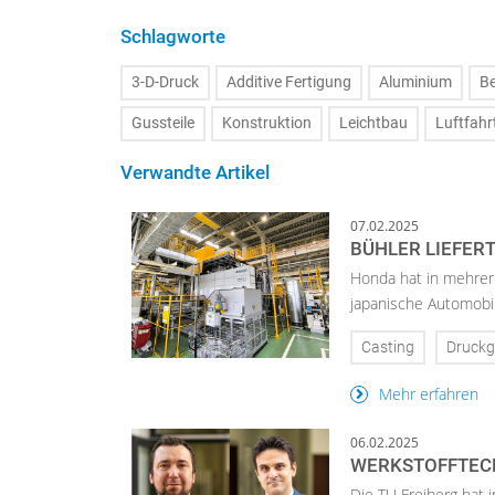
Schlagworte
3-D-Druck
Additive Fertigung
Aluminium
B
Gussteile
Konstruktion
Leichtbau
Luftfahr
Verwandte Artikel
07.02.2025
BÜHLER LIEFER
Honda hat in mehrere
japanische Automobil
Casting
Druckg
Mehr erfahren
06.02.2025
WERKSTOFFTECH
Die TU Freiberg hat 