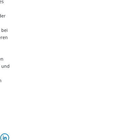
es
der
 bei
eren
en
f und
l
n