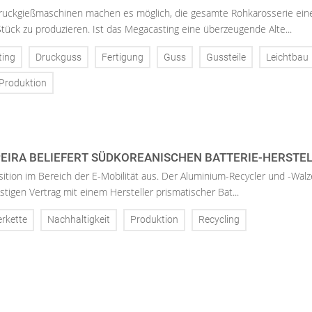
uckgießmaschinen machen es möglich, die gesamte Rohkarosserie ein
tück zu produzieren. Ist das Megacasting eine überzeugende Alte...
ting
Druckguss
Fertigung
Guss
Gussteile
Leichtbau
Produktion
SPEIRA BELIEFERT SÜDKOREANISCHEN BATTERIE-HERSTE
sition im Bereich der E-Mobilität aus. Der Aluminium-Recycler und -Walz
ristigen Vertrag mit einem Hersteller prismatischer Bat...
erkette
Nachhaltigkeit
Produktion
Recycling