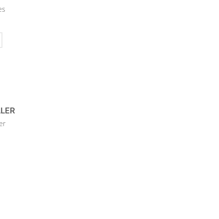
es
LLER
er