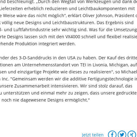
und beschleunigt. „Durch den Wegfall von Werkzeugen und dank d
Lieferzeiten erheblich reduzieren und Leichtbaukomponenten mit
 Weise wäre das nicht möglich“, erklärt Oliver Johnson, Präsident 
 völlig neue Designs und Leichtbaustrukturen. Das Ergebnis sind
l- und Luftfahrtindustrie sehr wichtig sind. Was für die Umsetzung
rte Designs lassen sich mit den VX4000 schnell und flexibel realisi
ehende Produktion integriert werden.
ender des 3-D-Sanddrucks in den USA zu haben. Der Kauf des dritt
tionen am Unternehmensstandort von TEI in Livonia, Michigan, au
 und einzigartige Projekte wie dieses zu realisieren", so Michae
a Inc. "Gemeinsam werden wir die additive Fertigungstechnologie i
 unsere Zusammenarbeit intensivieren. Wir sind stolz darauf, das
 unterstützen und einmal mehr zu zeigen, dass unsere gedruckte
d noch nie dagewesene Designs ermöglicht."
Jetzt teilen