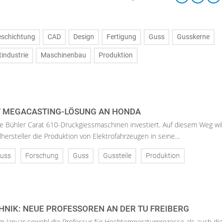
eschichtung
CAD
Design
Fertigung
Guss
Gusskerne
tindustrie
Maschinenbau
Produktion
T MEGACASTING-LÖSUNG AN HONDA
 Bühler Carat 610-Druckgiessmaschinen investiert. Auf diesem Weg wil
hersteller die Produktion von Elektrofahrzeugen in seine...
uss
Forschung
Guss
Gussteile
Produktion
NIK: NEUE PROFESSOREN AN DER TU FREIBERG
im Januar sowohl die Professur für Hochtemperaturprozesse als auch di