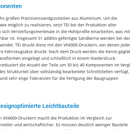
ponenten
chs großen Präzisionssandgussteilen aus Aluminium. Um die
ie möglich zu realisieren, setzt TEI bei der Produktion aller
 sich Versteifungsmerkmale in die Hohlprofile einarbeiten, was mi
chbar ist. Insgesamt 51 additiv gefertigte Sandkerne werden bei de
endet. TEI druckt diese mit den VX4000-Druckern, von denen jeder
e Fahrzeugsätze druckt. Nach dem Druck werden die Kerne geglät
Sandformen eingelegt und schließlich in einem Niederdruck-
 reduziert die Anzahl der Teile um 30 bis 40 Komponenten im Verg
s Strukturteil über vollständig bearbeitete Schnittstellen verfügt,
n und sehr enge Toleranzen für die Fertigung der Baugruppen
designoptimierte Leichtbauteile
 VX4000-Druckern macht die Produktion im Vergleich zur
neller und wirtschaftlicher. Es müssen deutlich weniger Bauteile