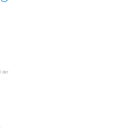
l der
e