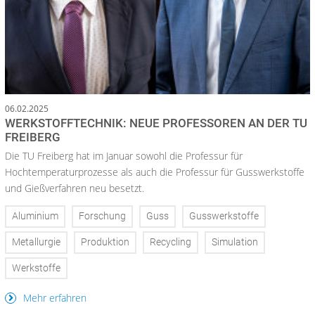
06.02.2025
WERKSTOFFTECHNIK: NEUE PROFESSOREN AN DER TU
FREIBERG
Die TU Freiberg hat im Januar sowohl die Professur für
Hochtemperaturprozesse als auch die Professur für Gusswerkstoffe
und Gießverfahren neu besetzt.
Aluminium
Forschung
Guss
Gusswerkstoffe
Metallurgie
Produktion
Recycling
Simulation
Werkstoffe
Mehr erfahren