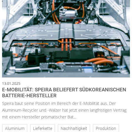
13.01.2025
E-MOBILITÄT: SPEIRA BELIEFERT SÜDKOREANISCHEN
BATTERIE-HERSTELLER
Speira baut seine Position im Bereich der E-Mobilität aus. Der
Aluminium-Recycler und -Walzer hat jetzt einen langfristigen Vertrag
mit einem Hersteller prismatischer Bat...
Aluminium
Lieferkette
Nachhaltigkeit
Produktion