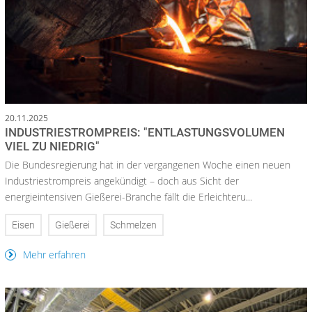
20.11.2025
INDUSTRIESTROMPREIS: "ENTLASTUNGSVOLUMEN
VIEL ZU NIEDRIG"
Die Bundesregierung hat in der vergangenen Woche einen neuen
Industriestrompreis angekündigt – doch aus Sicht der
energieintensiven Gießerei-Branche fällt die Erleichteru...
Eisen
Gießerei
Schmelzen
Mehr erfahren