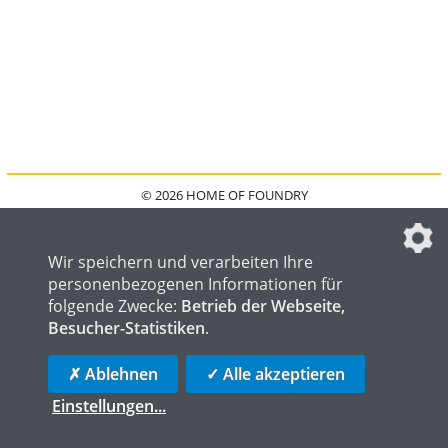
© 2026 HOME OF FOUNDRY
HOME
FAQ
KONTAKT
IMPRESSUM
DATENSCHUTZ
DATENSCHUTZEINSTELLUNGEN
Wir speichern und verarbeiten Ihre
personenbezogenen Informationen für
folgende Zwecke:
Betrieb der Webseite,
Besucher-Statistiken
.
HOME OF WELDING
HOME OF STEEL
HOME OF LOGISTICS
✗ Ablehnen
✓ Alle akzeptieren
Einstellungen
...
die profilschmiede - Internetagentur