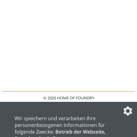
© 2026 HOME OF FOUNDRY
HOME
FAQ
KONTAKT
IMPRESSUM
DATENSCHUTZ
DATENSCHUTZEINSTELLUNGEN
Wir speichern und verarbeiten Ihre
personenbezogenen Informationen für
folgende Zwecke:
Betrieb der Webseite,