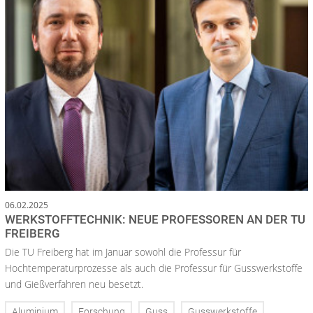
06.02.2025
WERKSTOFFTECHNIK: NEUE PROFESSOREN AN DER TU
FREIBERG
Die TU Freiberg hat im Januar sowohl die Professur für
Hochtemperaturprozesse als auch die Professur für Gusswerkstoffe
und Gießverfahren neu besetzt.
Aluminium
Forschung
Guss
Gusswerkstoffe