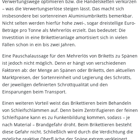
Verwertungswege optimieren bzw. die Handelsketten verkürzen
– was die Verwertungserlöse steigen lässt. Das macht sich
insbesondere bei sortenreinen Aluminiumbriketts bemerkbar.
Nicht selten werden hierfür hohe zwei-, sogar dreistellige Euro-
Beträge pro Tonne als Mehrerlös erzielt. Das bedeutet: Die
Investition in eine Brikettieranlage amortisiert sich in vielen
Fällen schon in ein bis zwei Jahren.
Eine Pauschalaussage für den Mehrerlös von Briketts zu Spänen
ist jedoch nicht möglich. Denn er hängt von verschiedenen
Faktoren ab: der Menge an Spänen oder Briketts, den aktuellen
Marktpreisen, der Sortenreinheit und Legierung des Schrotts,
der jeweiligen definierten Schrottqualität und den
Einsparungen beim Transport.
Einen weiteren Vorteil weist das Brikettieren beim Behandeln
von Schleifschlämmen auf. Denn beim Zentrifugieren der feinen
Schleifspäne kann es zu Funkenbildung kommen, sodass – je
nach Material – Brandgefahr droht. Beim Brikettieren besteht
diese Gefahr nicht. Schließlich wird durch die Verdichtung die
mögliche reaktive Oberfl äche der Späne extrem verkleinert.