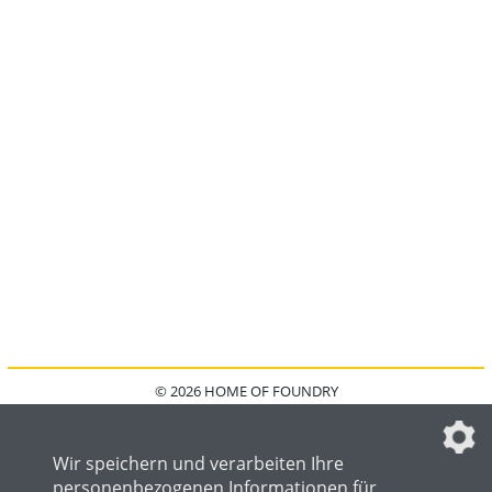
© 2026 HOME OF FOUNDRY
HOME
FAQ
KONTAKT
IMPRESSUM
DATENSCHUTZ
DATENSCHUTZEINSTELLUNGEN
Wir speichern und verarbeiten Ihre
personenbezogenen Informationen für