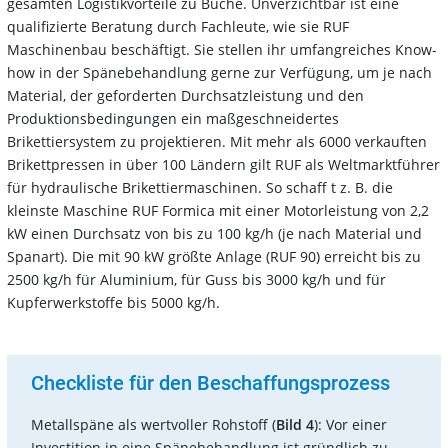
gesamten Logistikvorteile zu Buche. Unverzichtbar ist eine
qualifizierte Beratung durch Fachleute, wie sie RUF
Maschinenbau beschäftigt. Sie stellen ihr umfangreiches Know-
how in der Spänebehandlung gerne zur Verfügung, um je nach
Material, der geforderten Durchsatzleistung und den
Produktionsbedingungen ein maßgeschneidertes
Brikettiersystem zu projektieren. Mit mehr als 6000 verkauften
Brikettpressen in über 100 Ländern gilt RUF als Weltmarktführer
für hydraulische Brikettiermaschinen. So schaff t z. B. die
kleinste Maschine RUF Formica mit einer Motorleistung von 2,2
kW einen Durchsatz von bis zu 100 kg/h (je nach Material und
Spanart). Die mit 90 kW größte Anlage (RUF 90) erreicht bis zu
2500 kg/h für Aluminium, für Guss bis 3000 kg/h und für
Kupferwerkstoffe bis 5000 kg/h.
Checkliste für den Beschaffungsprozess
Metallspäne als wertvoller Rohstoff (
Bild 4
): Vor einer
Investition in eine Spänebehandlung ist gründlich zu