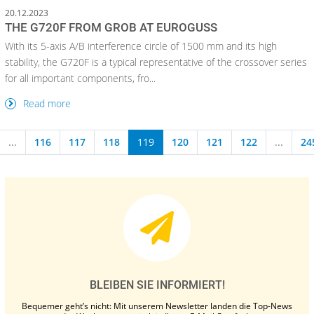
20.12.2023
THE G720F FROM GROB AT EUROGUSS
With its 5-axis A/B interference circle of 1500 mm and its high
stability, the G720F is a typical representative of the crossover series
for all important components, fro...
Read more
...
116
117
118
119
120
121
122
...
24
BLEIBEN SIE INFORMIERT!
Bequemer geht’s nicht: Mit unserem Newsletter landen die Top-News