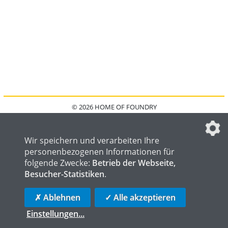
© 2026 HOME OF FOUNDRY
HOME
FAQ
KONTAKT
IMPRESSUM
DATENSCHUTZ
DATENSCHUTZEINSTELLUNGEN
Wir speichern und verarbeiten Ihre
personenbezogenen Informationen für
folgende Zwecke:
Betrieb der Webseite,
Besucher-Statistiken
.
HOME OF WELDING
HOME OF STEEL
HOME OF LOGISTICS
✗ Ablehnen
✓ Alle akzeptieren
Einstellungen
...
die profilschmiede - Internetagentur