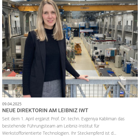
09.04.2025
NEUE DIREKTORIN AM LEIBNIZ IWT
Seit dem 1. April ergänzt Prof. Dr. techn. Evgeniya Kabliman das
bestehende Führungsteam am Leibniz-Institut für
Werkstofforientierte Technologien. Ihr Steckenpferd ist d...